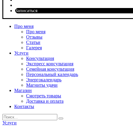
Записаться
Про меня
Про меня
Отзывы
Статьи
Галерея
Услуги
Консультация
Экспресс консультация
Семейная консультация
Персональный календарь
Энергокалендарь
Магниты удачи
Магазин
Смотреть товары
Доставка и оплата
Контакты
Search
for
Услуги