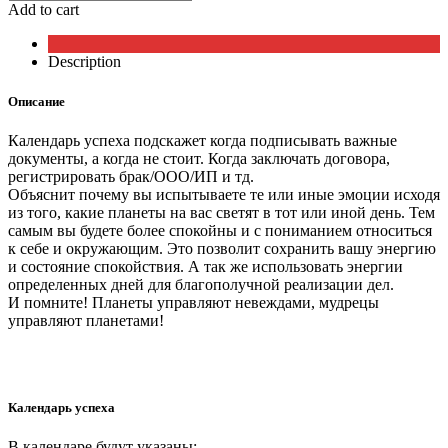
календарь
Add to cart
успеха
quantity
Description
Описание
Календарь успеха подскажет когда подписывать важные
документы, а когда не стоит. Когда заключать договора,
регистрировать брак/ООО/ИП и тд.
Объяснит почему вы испытываете те или иные эмоции исходя
из того, какие планеты на вас светят в тот или иной день. Тем
самым вы будете более спокойны и с пониманием относиться
к себе и окружающим. Это позволит сохранить вашу энергию
и состояние спокойствия. А так же использовать энергии
определенных дней для благополучной реализации дел.
И помните! Планеты управляют невеждами, мудрецы
управляют планетами!
Календарь успеха
В календаре будут указаны: