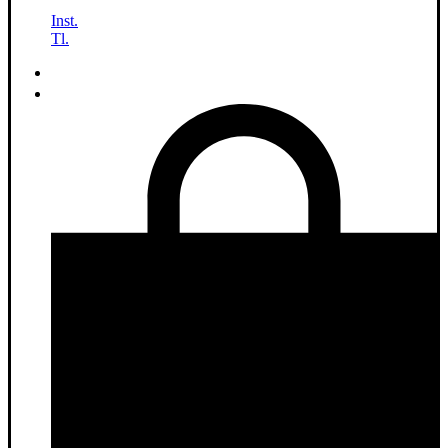
–
Inst.
Tl.
0.00
₽